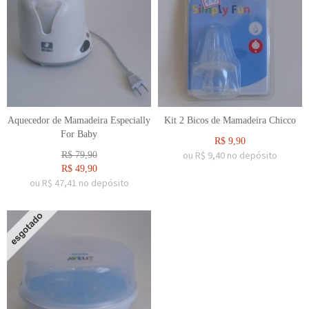
Aquecedor de Mamadeira Especially
Kit 2 Bicos de Mamadeira Chicco
For Baby
R$
9,90
ou R$
9,40
no depósito
R$
79,90
R$
49,90
ou R$
47,41
no depósito