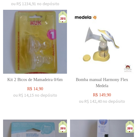
ou R$
1234,91
no depósito
Kit 2 Bicos de Mamadeira 0/6m
Bomba manual Harmony Flex
Medela
R$
14,90
ou R$
14,15
no depósito
R$
149,90
ou R$
142,40
no depósito