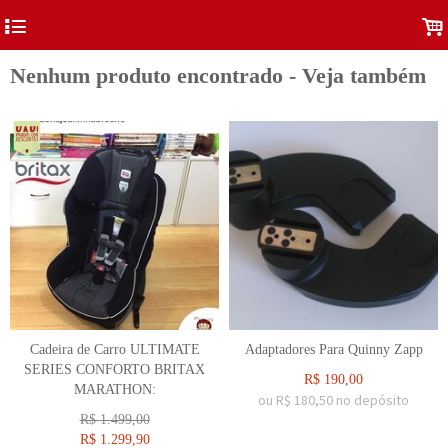
4
.
Nenhum produto encontrado - Veja também
Cadeira de Carro ULTIMATE
Adaptadores Para Quinny Zapp
SERIES CONFORTO BRITAX
R$
190,00
MARATHON:
ou R$
180,50
no depósito
R$
1.499,00
R$
1.299,90