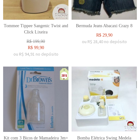
Tommee Tippee Sangenic Twist and
Bermuda Jeans Abacaxi Crazy 8
Click Lixeira
R$
29,90
ou R$
28,40
no depósito
R$
199,90
R$
99,90
ou R$
94,91
no depósito
Kit com 3 Bicos de Mamadeira 3m+
Bomba Elétrica Swing Medela