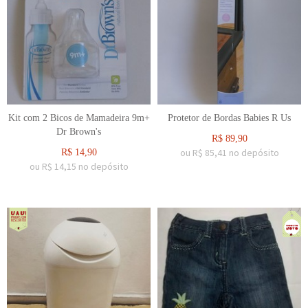
Kit com 2 Bicos de Mamadeira 9m+
Protetor de Bordas Babies R Us
Dr Brown's
R$
89,90
ou R$
85,41
no depósito
R$
14,90
ou R$
14,15
no depósito