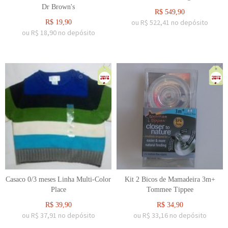
Dr Brown's
R$
549,90
ou R$
522,41
no depósito
R$
19,90
ou R$
18,90
no depósito
Casaco 0/3 meses Linha Multi-Color
Kit 2 Bicos de Mamadeira 3m+
Place
Tommee Tippee
R$
39,90
R$
34,90
ou R$
37,91
no depósito
ou R$
33,16
no depósito