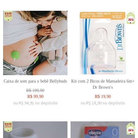
Caixa de som para o bebê Bellybuds
Kit com 2 Bicos de Mamadeira 6m+
Dr Brown's
R$
199,90
R$
99,90
R$
19,90
ou R$
94,91
no depósito
ou R$
18,90
no depósito