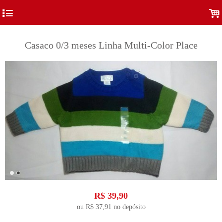
4
.
Casaco 0/3 meses Linha Multi-Color Place
R$
39,90
ou R$
37,91
no depósito